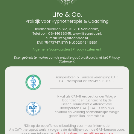
Life & Co.
Praktijk voor Hypnotherapie & Coaching
Boerhaavelaan 61a, 3112 LD Schiedam,
Telefoon:
06-14686345
, www.lifeandco.nl,
e-mail:
info@lifeandco.nl
,
KVK 75473747, BTW NL002048415B61
Algemene Voorwaarden
|
Privacy statement
Door gebruik te maken van de website gaat u akkoord met het Privacy
Statement,
Aangesloten bij Beroepsvereniging CAT:
CAT-therapeut nr: CS2427-16-07-19
Ik val als CAT-therapeut onder Wkkgz-
klachtrecht en tuchtrecht bij de
Geschilleninstantie Alternatieve
Therapeuten (GAT).
GAT is een rijks
erkende en volledig onafhankelijke Wkkgz
geschillen-commissie.
*Klik op de betreffende afbeelding voor meer informatie!
Als CAT-therapeut werk ik volgens de richtlijnen van de GAT-beroepscode,
voor meer informatie:
https://gatgeschillen.nl/beroepscode